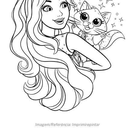
Imagem/Referência: Imprimirepintar